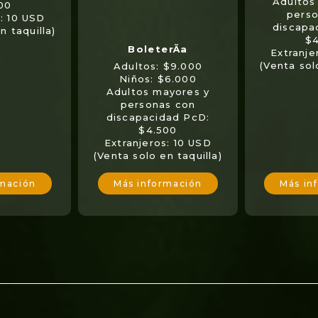
Adultos
00
perso
s: 10 USD
discapa
n taquilla)
$4
Extranje
(Venta sol
Adultos: $9.000
Niños: $6.000
Adultos mayores y
personas con
discapacidad PcD:
$4.500
Extranjeros: 10 USD
(Venta solo en taquilla)
Más in
rmación
Más información