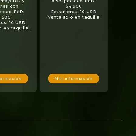
 mayores y
discapacidad PcD:
nas con
$4.500
cidad PcD:
Extranjeros: 10 USD
.500
(Venta solo en taquilla)
ros: 10 USD
o en taquilla)
formación
Más información