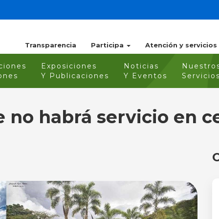
Transparencia
Participa
Atención y servicios
ciones
Exposiciones
Noticias
Nuestro
ones
Y Publicaciones
Y Eventos
Servicio
e no habrá servicio en 
O