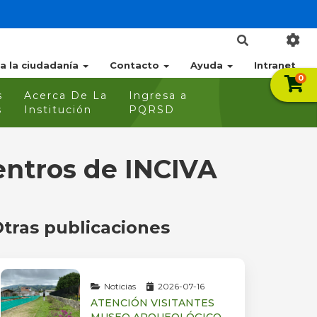
 a la ciudadanía
Contacto
Ayuda
Intranet
0
s
Acerca De La
Ingresa a
s
Institución
PQRSD
centros de INCIVA
tras publicaciones
Noticias
2026-07-16
ATENCIÓN VISITANTES