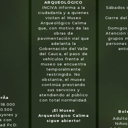
ARQUEOLÓGICO
INCIVA informa a la
Sábados 
ciudadanía y a quienes
visitan el Museo
Cierre de
Arqueológico Calima
que, con motivo de las
Domigos 
obras de
Atención
pavimentación vial que
grupos 
adelanta la
personas
Gobernación del Valle
anti
del Cauca, el paso de
vehículos frente al
museo se encuentra
temporalmente
restringido. No
obstante, el museo
continúa prestando
sus servicios y
atendiendo al público
con total normalidad.
$18.000
10.500
¡El Museo
ayores y
Arqueológico Calima
Adulto
s con
sigue abierto!
Niños
dad PcD: