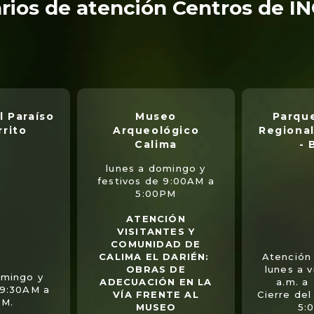
rios de atención Centros de I
l Paraíso
Museo
Parque
rrito
Arqueológico
Regional
Calima
- 
lunes a domingo y
festivos de 9:00AM a
5:00PM
ATENCIÓN
VISITANTES Y
COMUNIDAD DE
CALIMA EL DARIÉN:
Atención 
OBRAS DE
lunes a 
omingo y
ADECUACIÓN EN LA
a.m. a
 9:30AM a
VÍA FRENTE AL
Cierre del
PM.
MUSEO
5: