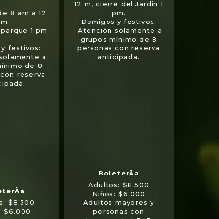
12 m, cierre del Jardin 1
de 8 am a 12
pm.
m
Domigos y festivos:
l parque 1 pm
Atención solamente a
grupos mínimo de 8
y festivos:
personas con reserva
 solamente a
anticipada.
mínimo de 8
 con reserva
cipada.
Adultos: $8.500
Niños: $6.000
s: $8.500
Adultos mayores y
: $6.000
personas con