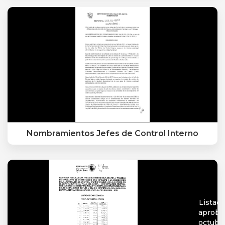
Nombramientos Jefes de Control Interno
Listado
aproba
octubr