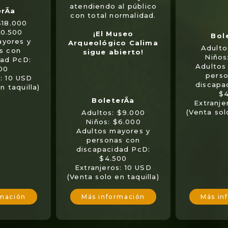
atendiendo al público
con total normalidad.
$18.000
10.500
¡El Museo
ayores y
Arqueológico Calima
Adulto
s con
sigue abierto!
Niños
dad PcD:
Adultos
00
perso
s: 10 USD
discapa
n taquilla)
$4
Extranje
(Venta sol
Adultos: $9.000
Niños: $6.000
Adultos mayores y
personas con
discapacidad PcD:
$4.500
Extranjeros: 10 USD
(Venta solo en taquilla)
Más in
rmación
Más información