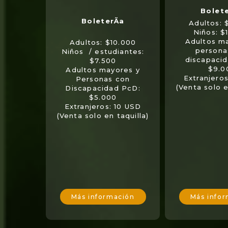
Adultos: 
Niños: $
Adultos m
Adultos: $10.000
persona
Niños / estudiantes:
discapaci
$7.500
$9.0
Adultos mayores y
Extranjero
Personas con
(Venta solo e
Discapacidad PcD:
$5.000
Extranjeros: 10 USD
(Venta solo en taquilla)
Más información
Más info