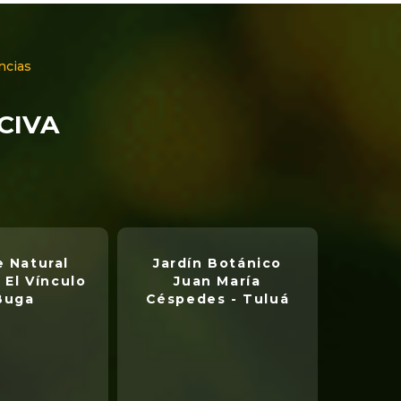
ncias
NCIVA
 Natural
Jardín Botánico
 El Vínculo
Juan María
Buga
Céspedes - Tuluá