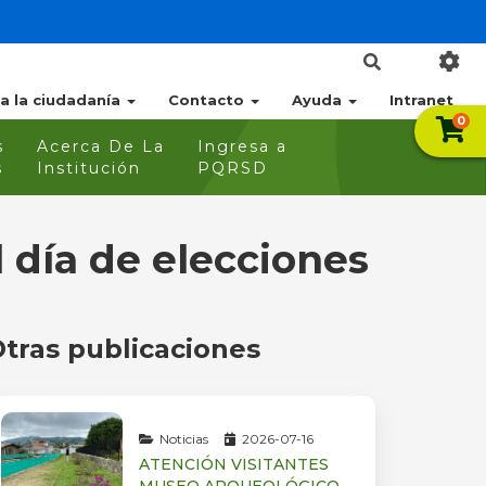
 a la ciudadanía
Contacto
Ayuda
Intranet
0
s
Acerca De La
Ingresa a
s
Institución
PQRSD
 día de elecciones
tras publicaciones
Noticias
2026-07-16
ATENCIÓN VISITANTES