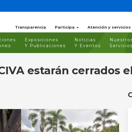
Transparencia
Participa
Atención y servicios
ciones
Exposiciones
Noticias
Nuestro
ones
Y Publicaciones
Y Eventos
Servicio
CIVA estarán cerrados el
O