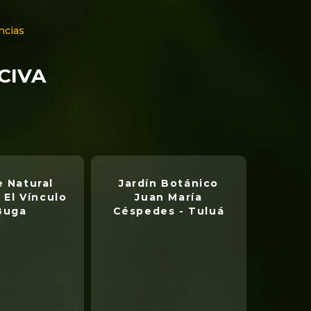
ncias
NCIVA
 Natural
Jardín Botánico
 El Vínculo
Juan María
Buga
Céspedes - Tuluá