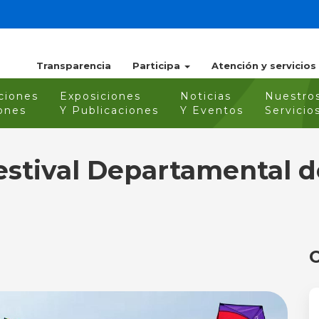
Transparencia
Participa
Atención y servicios
ciones
Exposiciones
Noticias
Nuestro
ones
Y Publicaciones
Y Eventos
Servicio
Festival Departamental 
”
O