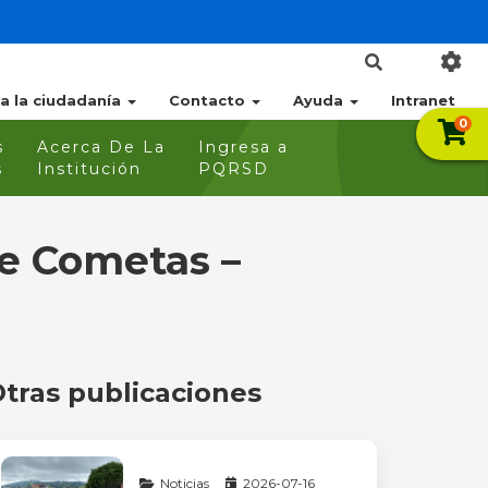
 a la ciudadanía
Contacto
Ayuda
Intranet
0
s
Acerca De La
Ingresa a
s
Institución
PQRSD
de Cometas –
tras publicaciones
Noticias
2026-07-16