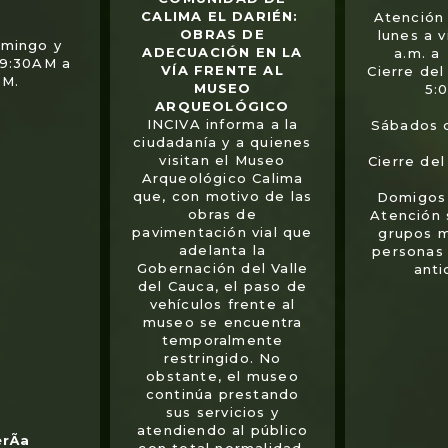
CALIMA EL DARIÉN:
Atención 
OBRAS DE
lunes a 
omingo y
ADECUACIÓN EN LA
a.m. a
 9:30AM a
VÍA FRENTE AL
Cierre del
PM.
MUSEO
5:
ARQUEOLÓGICO
INCIVA informa a la
Sábados 
ciudadanía y a quienes
visitan el Museo
Cierre de
Arqueológico Calima
que, con motivo de las
Domigos 
obras de
Atención
pavimentación vial que
grupos 
adelanta la
personas
Gobernación del Valle
anti
del Cauca, el paso de
vehículos frente al
museo se encuentra
temporalmente
restringido. No
obstante, el museo
continúa prestando
sus servicios y
atendiendo al público